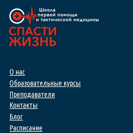
Сведения об образовательной организации на
основном сайте
Политика конфиденциальности
Публичная
оферта
Согласие на обработку персональных данных
Образовательные услуги оказываются
АНО ДПО “Межрегиональный многопрофильный
университет”
на основании лицензии № Л035-01277-66/00958201
от 05.12.2023 г.
выданной Министерством образования
молодежной политики Свердловской области