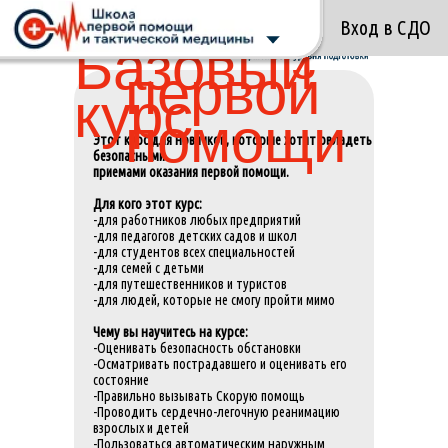
Вход в СДО
Базовый
Базовый курс первой помощи для любого уровня подготовки
очно Екатеринбург
первой
курс
помощи
Этот курс для новичков, которые хотят овладеть
безопасными
приемами оказания первой помощи.
Для кого этот курс:
-для работников любых предприятий
-для педагогов детских садов и школ
-для студентов всех специальностей
-для семей с детьми
-для путешественников и туристов
-для людей, которые не смогу пройти мимо
Чему вы научитесь на курсе:
-Оценивать безопасность обстановки
-Осматривать пострадавшего и оценивать его
состояние
-Правильно вызывать Скорую помощь
-Проводить сердечно-легочную реанимацию
взрослых и детей
-Пользоваться автоматическим наружным