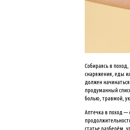
Собираясь в поход
снаряжения, еды ил
должен начинаться 
продуманный списо
болью, травмой, у
Аптечка в поход —
продолжительность,
статье разберём, ч