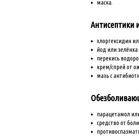
маска.
Антисептики и
хлоргексидин ил
йод или зелёнка
перекись водоро
крем/спрей от о
мазь с антибиот
Обезболиваю
парацетамол ил
средство от боли
противоспазмати