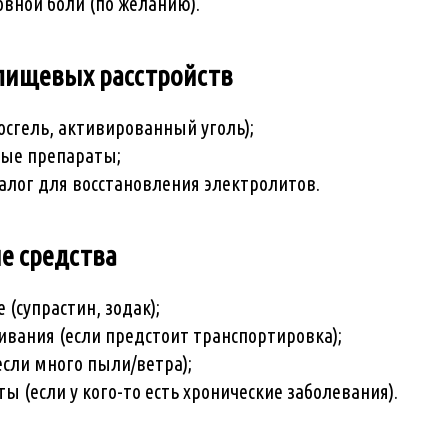
овной боли (по желанию).
 пищевых расстройств
осгель, активированный уголь);
ые препараты;
алог для восстановления электролитов.
е средства
(супрастин, зодак);
чивания (если предстоит транспортировка);
если много пыли/ветра);
 (если у кого-то есть хронические заболевания).