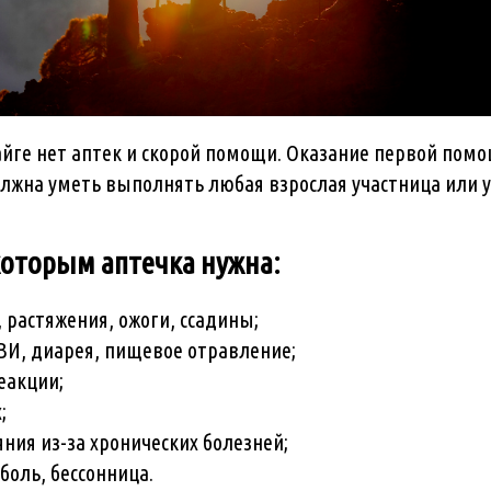
тайге нет аптек и скорой помощи. Оказание первой пом
олжна уметь выполнять любая взрослая участница или у
которым аптечка нужна:
 растяжения, ожоги, ссадины;
ВИ, диарея, пищевое отравление;
еакции;
;
ния из-за хронических болезней;
 боль, бессонница.