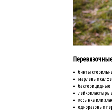
Перевязочные
бинты стерильн
марлевые салфет
бактерицидные 
лейкопластырь в
косынка или эла
одноразовые пе