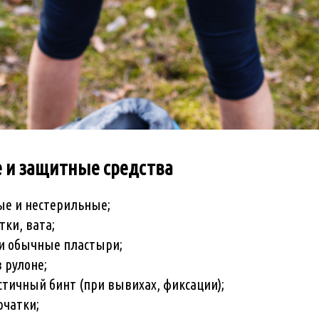
 и защитные средства
ые и нестерильные;
ки, вата;
и обычные пластыри;
 рулоне;
стичный бинт (при вывихах, фиксации);
рчатки;