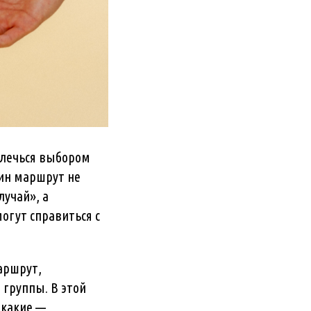
влечься выбором
дин маршрут не
лучай», а
огут справиться с
аршрут,
 группы. В этой
 какие —