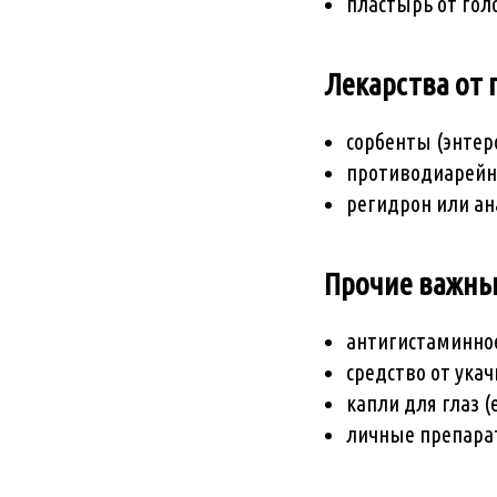
пластырь от гол
Лекарства от
сорбенты (энтер
противодиарейн
регидрон или ан
Прочие важны
антигистаминное 
средство от ука
капли для глаз (
личные препараты