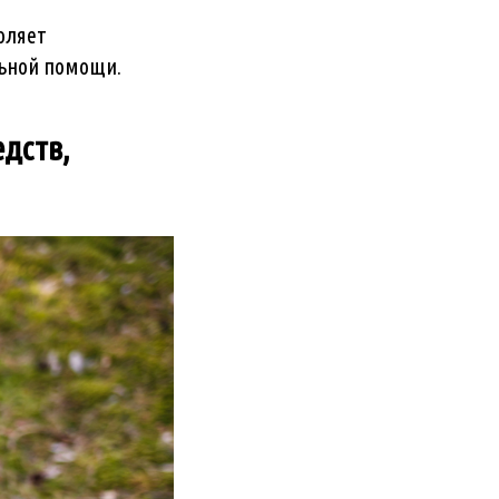
оляет
льной помощи.
едств,