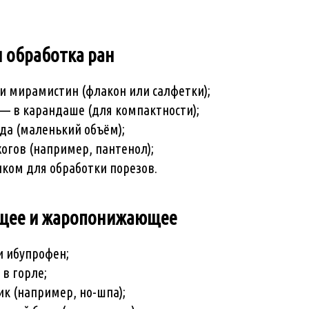
 обработка ран
и мирамистин (флакон или салфетки);
 — в карандаше (для компактности);
да (маленький объём);
жогов (например, пантенол);
иком для обработки порезов.
щее и жаропонижающее
и ибупрофен;
 в горле;
к (например, но-шпа);