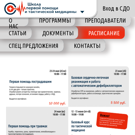
Вход в СДО
О НАС
О
ПРОГРАММЫ
ПРОГРАММЫ
ПРЕПОДАВАТЕЛИ
ПРЕПОДАВАТЕЛИ
НАС
СТАТЬИ
СТАТЬИ
ДОКУМЕНТЫ
ДОКУМЕНТЫ
РАСПИСАНИЕ
РАСПИСАНИЕ
СПЕЦ.ПРЕДЛОЖЕНИЯ
СПЕЦ.ПРЕДЛОЖЕНИЯ
КОНТАКТЫ
КОНТАКТЫ